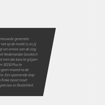
ernieuwste generatie
et op de markt is; en jij
ijgt om ermee aan de slag
 het Nederlandse Govatech
ot men die kans te grijpen
m 30150 Plus te
og geen maand na de
tie. Een spannende stap
 flinke boost moet
ecisie en flexibiliteit.