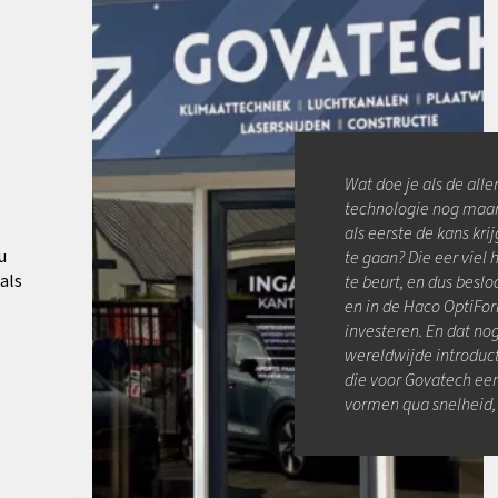
Wat doe je als de all
technologie nog maar n
als eerste de kans kr
u
te gaan? Die eer viel
als
te beurt, en dus beslo
en in de Haco OptiFor
investeren. En dat n
wereldwijde introduc
die voor Govatech een
vormen qua snelheid, pr