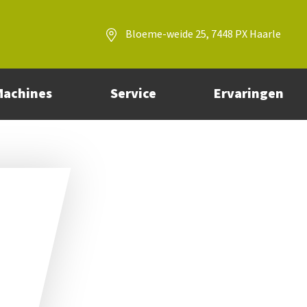
Bloeme-weide 25, 7448 PX Haarle
Machines
Service
Ervaringen