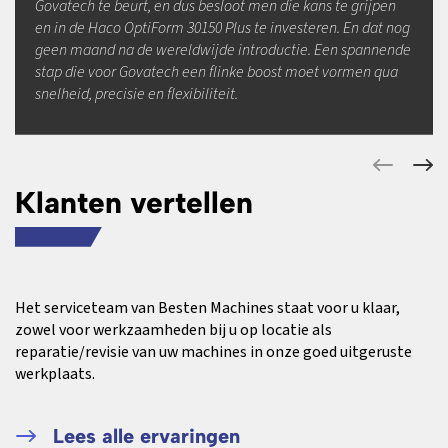
Govatech te beurt, en dus besloot men die kans te grijpen
en in de Haco OptiForm 30150 Plus te investeren. En dat nog
geen maand na de wereldwijde introductie. Een spannende
stap die voor Govatech een flinke boost moet vormen qua
snelheid, precisie en flexibiliteit.
Klanten vertellen
Het serviceteam van Besten Machines staat voor u klaar,
zowel voor werkzaamheden bij u op locatie als
reparatie/revisie van uw machines in onze goed uitgeruste
werkplaats.
Lees alle ervaringen