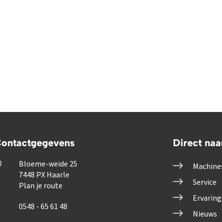
ontactgegevens
Direct naa
Bloeme-weide 25
Machine
7448 PX Haarle
Service
Plan je route
Ervarin
0548 - 65 61 48
Nieuws