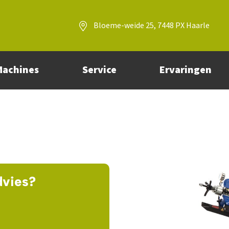
Bloeme-weide 25, 7448 PX Haarle
Machines
Service
Ervaringen
dvies?