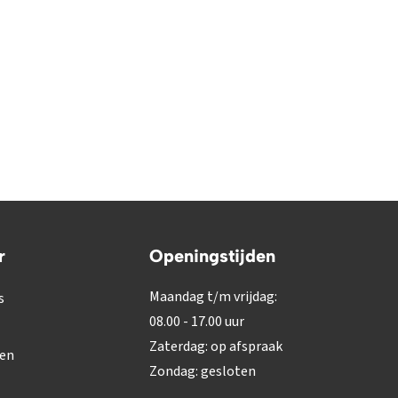
r
Openingstijden
Maandag t/m vrijdag:
s
08.00 - 17.00 uur
Zaterdag: op afspraak
gen
Zondag: gesloten