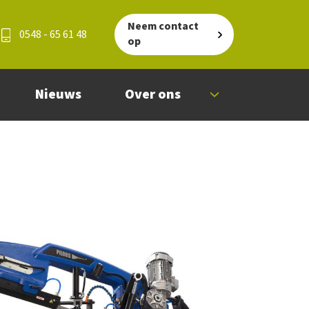
Neem contact
0548 - 65 61 48
op
Nieuws
Over ons