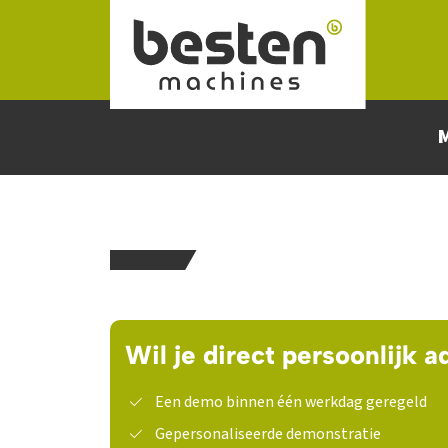
Naar hoofdinhoud
Wil je direct persoonlijk a
Een demo binnen één werkdag geregeld
Gepersonaliseerde demonstratie