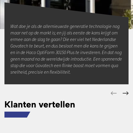
Wat doe je als de allernieuwste generatie technologie nog
maar net op de markt is; en jij als eerste de kans krijgt om
ermee aan de slag te gaan? Die eer viel het Nederlandse
Govatech te beurt, en dus besloot men die kans te grijpen
en in de Haco OptiForm 30150 Plus te investeren. En dat nog
geen maand na de wereldwijde introductie. Een spannende
stap die voor Govatech een flinke boost moet vormen qua
snelheid, precisie en flexibiliteit.
Klanten vertellen