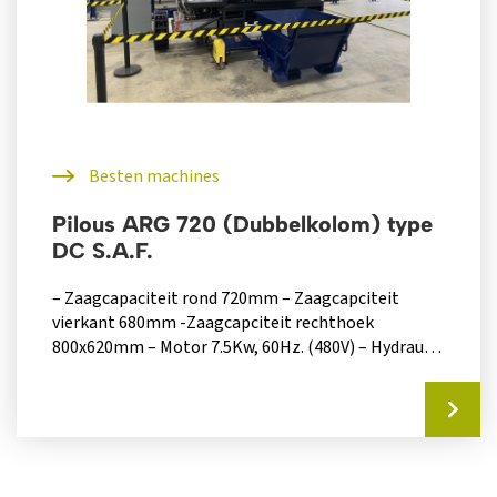
Besten machines
Pilous ARG 720 (Dubbelkolom) type
DC S.A.F.
– Zaagcapaciteit rond 720mm – Zaagcapciteit
vierkant 680mm -Zaagcapciteit rechthoek
800x620mm – Motor 7.5Kw, 60Hz. (480V) – Hydraulic
unit 1.1kW,...