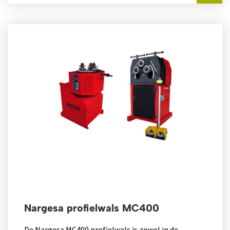
Nargesa profielwals MC400
De Nargesa MC400 profielwals is zowel in de