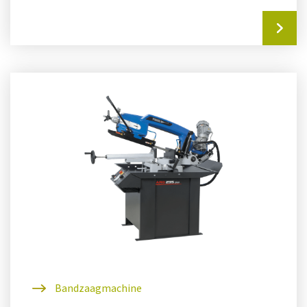
instellen daalsnelheid) is dit...
Bandzaagmachine