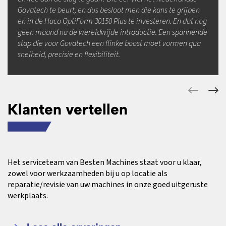
Govatech te beurt, en dus besloot men die kans te grijpen
en in de Haco OptiForm 30150 Plus te investeren. En dat nog
geen maand na de wereldwijde introductie. Een spannende
stap die voor Govatech een flinke boost moet vormen qua
snelheid, precisie en flexibiliteit.
Klanten vertellen
Het serviceteam van Besten Machines staat voor u klaar,
zowel voor werkzaamheden bij u op locatie als
reparatie/revisie van uw machines in onze goed uitgeruste
werkplaats.