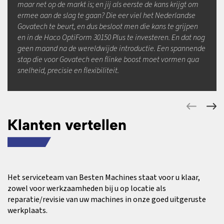
maar net op de markt is; en jij als eerste de kans krijgt om
ermee aan de slag te gaan? Die eer viel het Nederlandse
Govatech te beurt, en dus besloot men die kans te grijpen
en in de Haco OptiForm 30150 Plus te investeren. En dat nog
geen maand na de wereldwijde introductie. Een spannende
stap die voor Govatech een flinke boost moet vormen qua
snelheid, precisie en flexibiliteit.
Klanten vertellen
Het serviceteam van Besten Machines staat voor u klaar,
zowel voor werkzaamheden bij u op locatie als
reparatie/revisie van uw machines in onze goed uitgeruste
werkplaats.