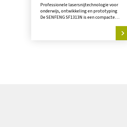
Professionele lasersnijtechnologie voor
onderwijs, ontwikkeling en prototyping
De SENFENG SF1313N is een compacte
fiberlaser die speciaal is ontwikkeld voor
omgevingen...