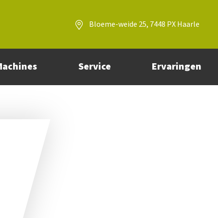
Bloeme-weide 25, 7448 PX Haarle
Machines
Service
Ervaringen