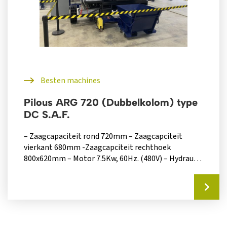
Besten machines
Pilous ARG 720 (Dubbelkolom) type
DC S.A.F.
– Zaagcapaciteit rond 720mm – Zaagcapciteit
vierkant 680mm -Zaagcapciteit rechthoek
800x620mm – Motor 7.5Kw, 60Hz. (480V) – Hydraulic
unit 1.1kW,...