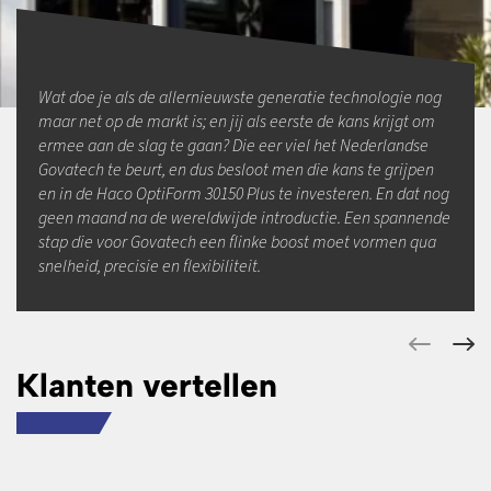
Wat doe je als de allernieuwste generatie technologie nog
maar net op de markt is; en jij als eerste de kans krijgt om
ermee aan de slag te gaan? Die eer viel het Nederlandse
Govatech te beurt, en dus besloot men die kans te grijpen
en in de Haco OptiForm 30150 Plus te investeren. En dat nog
geen maand na de wereldwijde introductie. Een spannende
stap die voor Govatech een flinke boost moet vormen qua
snelheid, precisie en flexibiliteit.
Klanten vertellen