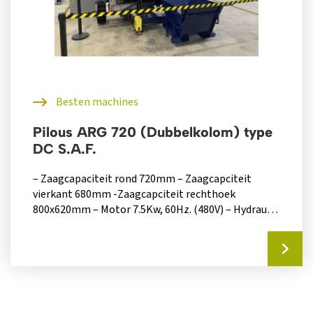
Besten machines
Pilous ARG 720 (Dubbelkolom) type
DC S.A.F.
– Zaagcapaciteit rond 720mm – Zaagcapciteit
vierkant 680mm -Zaagcapciteit rechthoek
800x620mm – Motor 7.5Kw, 60Hz. (480V) – Hydraulic
unit 1.1kW,...