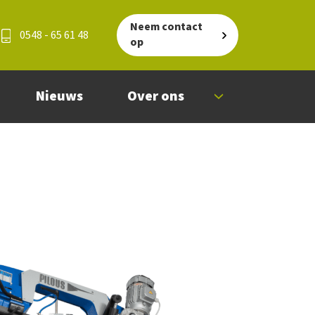
Neem contact
0548 - 65 61 48
op
Nieuws
Over ons