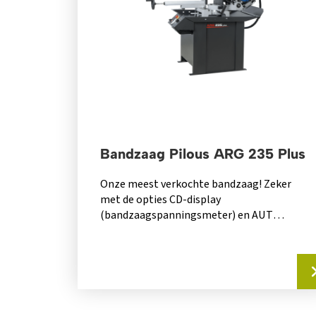
Bandzaag Pilous ARG 235 Plus
Onze meest verkochte bandzaag! Zeker
met de opties CD-display
(bandzaagspanningsmeter) en AUT
(elektrohydraulisch ventiel voor
automatisch instellen daalsnelheid) is dit...