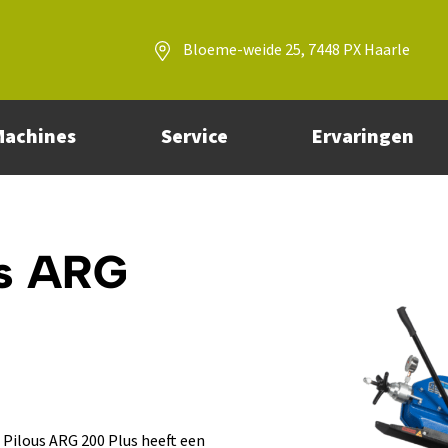
Bloeme-weide 25, 7448 PX Haarle
Machines
Service
Ervaringen
us ARG
 Pilous ARG 200 Plus heeft een