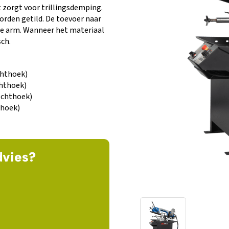
zorgt voor trillingsdemping.
den getild. De toevoer naar
de arm. Wanneer het materiaal
ch.
chthoek)
chthoek)
rechthoek)
thoek)
dvies?