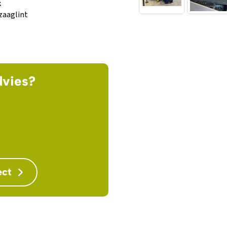
k
zaaglint
dvies?
ect