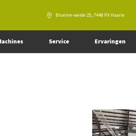
Bloeme-weide 25, 7448 PX Haarle
Machines
Service
Ervaringen