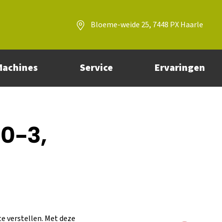
Bloeme-weide 25, 7448 PX Haarle
Machines
Service
Ervaringen
40-3,
te verstellen. Met deze