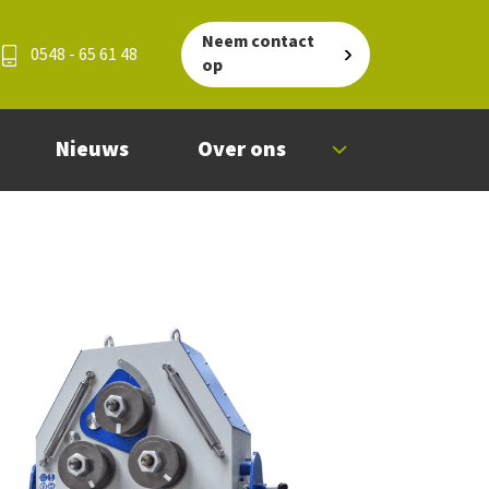
Neem contact
0548 - 65 61 48
op
Nieuws
Over ons