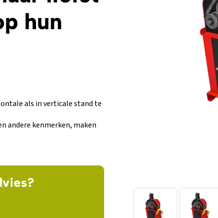
 op hun
ntale als in verticale stand te
t en andere kenmerken, maken
dvies?