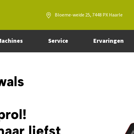
Bloeme-weide 25, 7448 PX Haarle
Machines
Service
Ervaringen
wals
prol!
aar liefst