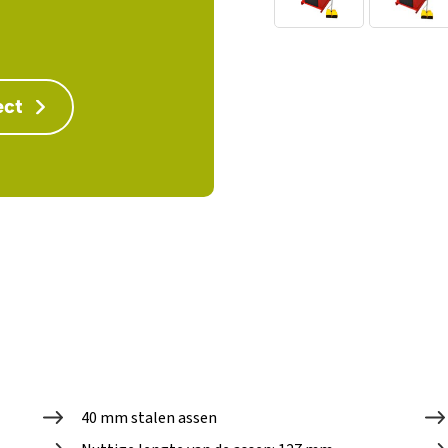
ect
40 mm stalen assen