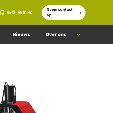
Neem contact
0548 - 65 61 48
op
Nieuws
Over ons