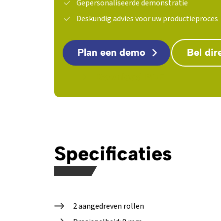
Gepersonaliseerde demonstratie
Deskundig advies voor uw productieproces
Plan een demo
Bel dir
Download PDF
Specificaties
2 aangedreven rollen