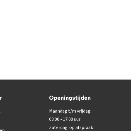
r
Openingstijden
Maandag t/m vrijdag:
s
08.00 - 17.00 uur
Zaterdag: op afspraak
gen