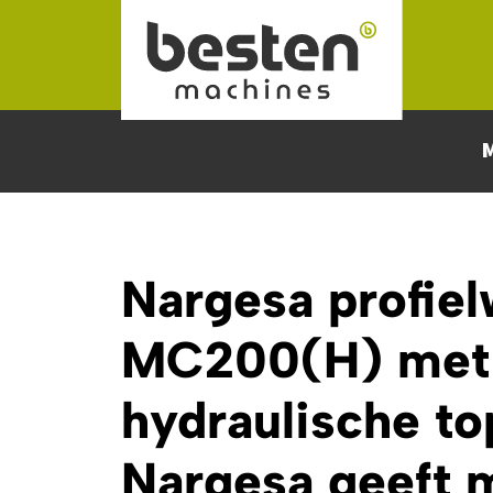
Naar hoofdinhoud
Nargesa profiel
MC200(H) met
hydraulische to
Nargesa geeft m