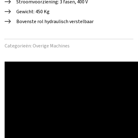
Stroomvoorziening: 3 fasen, 400 V
Gewicht: 450 Kg
Bovenste rol hydraulisch verstelbaar
Categorieën:
Overige Machines