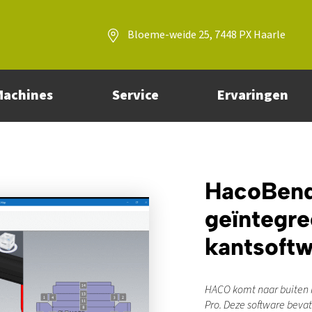
Bloeme-weide 25, 7448 PX Haarle
Machines
Service
Ervaringen
HacoBend
geïnteg
kantsoft
HACO komt naar buiten 
Pro. Deze software bev