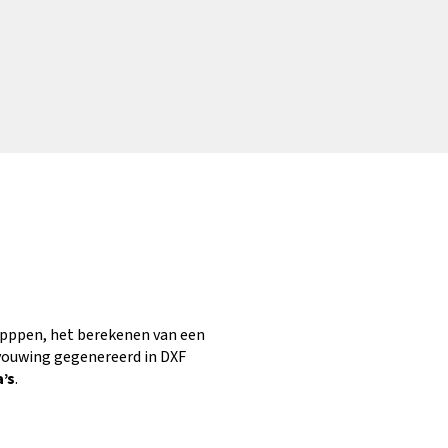
happpen, het berekenen van een
vouwing gegenereerd in DXF
’s
.