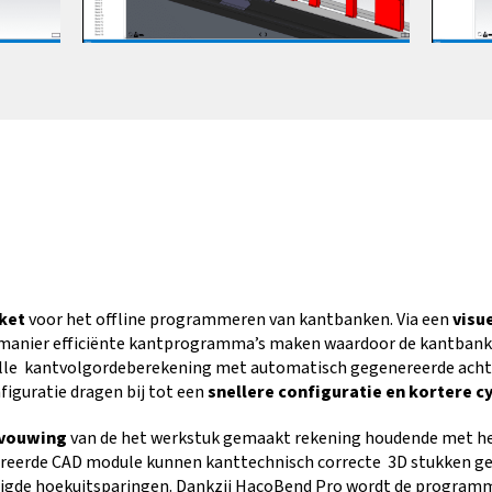
kket
voor het offline programmeren van kantbanken. Via een
visu
e manier efficiënte kantprogramma’s maken waardoor de kantbank
elle kantvolgordeberekening met automatisch gegenereerde acht
iguratie dragen bij tot een
snellere configuratie en kortere cy
tvouwing
van de het werkstuk gemaakt rekening houdende met he
greerde CAD module kunnen kanttechnisch correcte 3D stukken g
odigde hoekuitsparingen. Dankzij HacoBend Pro wordt de programm