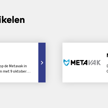
ikelen
 op de Metavak in
en met 9 oktober
n...