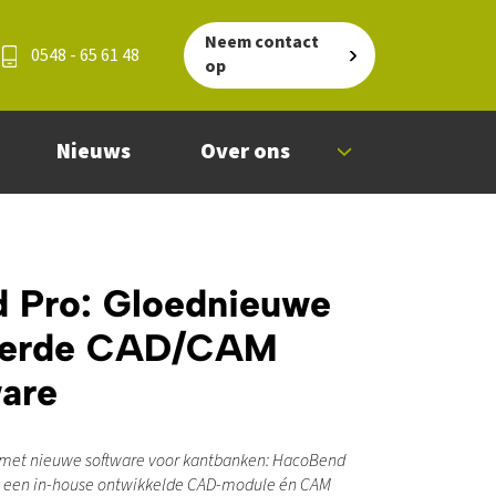
Neem contact
0548 - 65 61 48
op
Nieuws
Over ons
 Pro: Gloednieuwe
reerde CAD/CAM
ware
met nieuwe software voor kantbanken: HacoBend
at een in-house ontwikkelde CAD-module én CAM