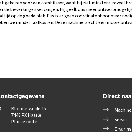
st gekozen voor een combilaser, want hij ziet minstens zoveel brood
llende bewerkingen vervangen. Hij geeft ons meer ontwerpmogelij
 altijd op de goede plek. Dus is er geen coördinatenboor meer nod
ebben we minder faalkosten. Deze machine is echt een mooie ontwi
ontactgegevens
Direct naa
Bloeme-weide 25
Machine
7448 PX Haarle
Service
Plan je route
Ervarin