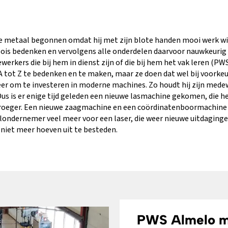
de metaal begonnen omdat hij met zijn blote handen mooi werk wi
 moois bedenken en vervolgens alle onderdelen daarvoor nauwkeurig
erkers die bij hem in dienst zijn of die bij hem het vak leren (PWS
A tot Z te bedenken en te maken, maar ze doen dat wel bij voorke
eer om te investeren in moderne machines. Zo houdt hij zijn medewe
Dus is er enige tijd geleden een nieuwe lasmachine gekomen, die h
roeger. Een nieuwe zaagmachine en een coördinatenboormachine 
londernemer veel meer voor een laser, die weer nieuwe uitdaging
n niet meer hoeven uit te besteden.
PWS Almelo m