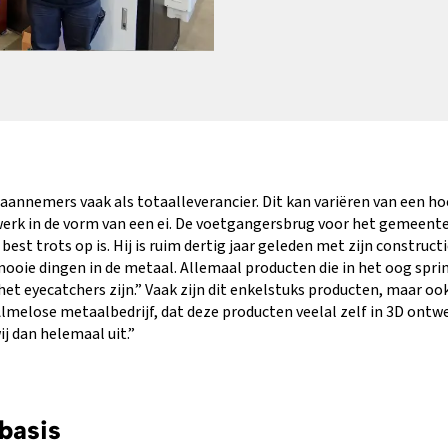
nnemers vaak als totaalleverancier. Dit kan variëren van een hoek
rk in de vorm van een ei. De voetgangersbrug voor het gemeente
est trots op is. Hij is ruim dertig jaar geleden met zijn constructi
oie dingen in de metaal. Allemaal producten die in het oog spr
 eyecatchers zijn.” Vaak zijn dit enkelstuks producten, maar oo
Almelose metaalbedrijf, dat deze producten veelal zelf in 3D ont
j dan helemaal uit.”
basis