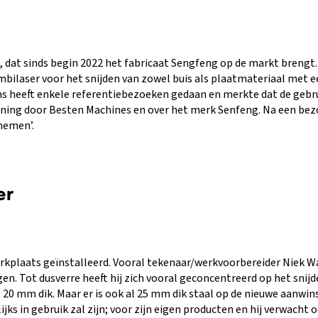
, dat sinds begin 2022 het fabricaat Sengfeng op de markt brengt
laser voor het snijden van zowel buis als plaatmateriaal met e
 heeft enkele referentiebezoeken gedaan en merkte dat de gebru
lening door Besten Machines en over het merk Senfeng. Na een bez
 nemen’.
er
werkplaats geïnstalleerd. Vooral tekenaar/werkvoorbereider Niek Wa
ijgen. Tot dusverre heeft hij zich vooral geconcentreerd op het sni
t 20 mm dik. Maar er is ook al 25 mm dik staal op de nieuwe aanwi
jks in gebruik zal zijn; voor zijn eigen producten en hij verwacht 