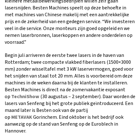
kleinere metaalbewerkingsbedrijven willen zelf gaan
lasersnijden. Besten Machines speelt op deze behoefte in
met machines van Chinese makelij met een aantrekkelijke
prijs en de zekerheid van een gedegen service. “We investeren
veel in die service. Onze monteurs zijn goed opgeleid en we
nemen laserbronnen, laserkoppen en andere onderdelen op
voorraad.”
Begin juli arriveren de eerste twee lasers in de haven van
Rotterdam; twee compacte vlakbed fiberlasers (1500×3000
mm) zonder wisseltafel met 3 kW laservermogen, goed voor
het snijden van staal tot 20 mm. Alles is voorbereid om deze
machines in de weken daarna bij de klanten te installeren.
Besten Machines is direct na de zomervakantie exposant
op
TechniShow
(30 augustus – 2 september). Daar worden de
lasers van Senfeng bij het grote publiek geïntroduceerd. Een
maand later is Besten ook van de partij
op
METAVAK
Gorinchem. Eind oktober is het bedrijf ook
aanwezig op de stand van Senfeng op de Euroblech in
Hannover.