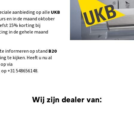
ciale aanbieding op alle
UKB
eurs en in de maand oktober
efst 15% korting bij
ting in de gehele maand
 te informeren op stand
B20
g te kijken. Heeft u nu al
op via
 op +31 548656148.
Wij zijn dealer van: