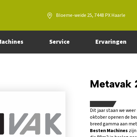
Bloeme-weide 25, 7448 PX Haarle
Machines
Service
Ervaringen
Metavak 
Dit jaar staan we weer
oktober openen de beu
breed gamma aan metaa
Besten Machines
zijn