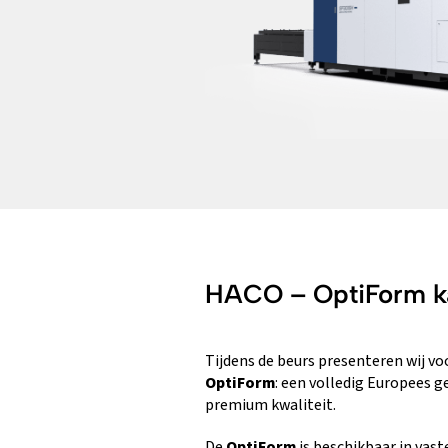
HACO – OptiForm k
Tijdens de beurs presenteren wij vo
OptiForm
: een volledig Europees 
premium kwaliteit.
De
OptiForm
is beschikbaar in vas