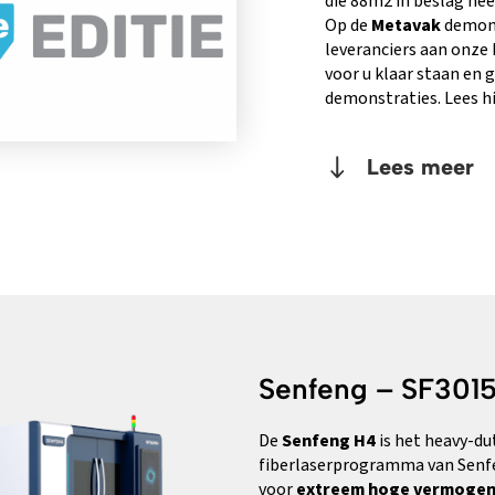
die 88m2 in beslag ne
Op de
Metavak
demons
leveranciers aan onze 
voor u klaar staan en 
demonstraties. Lees 
Lees meer
Senfeng – SF301
De
Senfeng H4
is het heavy-du
fiberlaserprogramma van Senf
voor
extreem hoge vermogen