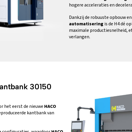
hogere acceleraties en deceler
Dankzij de robuuste opbouw en
automatisering
is de H4 dé o
maximale productiesnelheid, ef
verlangen.
antbank 30150
or het eerst de nieuwe
HACO
geproduceerde kantbank van
te configuraties, waardoor
HACO