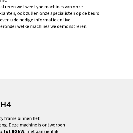
emt.
treren we twee type machines van onze
klanten, ook zullen onze specialisten op de beurs
geven u de nodige informatie en live
hieronder welke machines we demonstreren.
5H4
ty frame binnen het
eng. Deze machine is ontworpen
s tot 60 kW
, met aanzienlijk