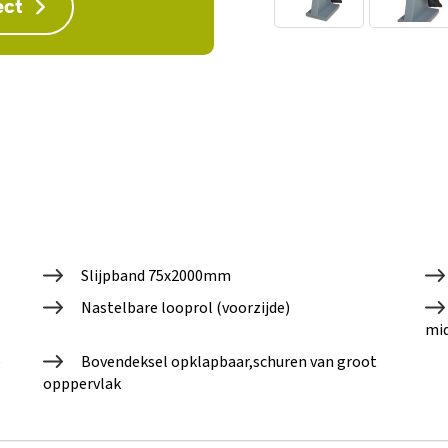
ect
Slijpband 75x2000mm
Nastelbare looprol (voorzijde)
mid
e
Bovendeksel opklapbaar,schuren van groot
opppervlak