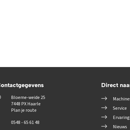
ontactgegevens
Direct naa
Bloeme-weide 25
Machine
7448 PX Haarle
Service
Plan je route
Ervarin
0548 - 65 61 48
Nieuws