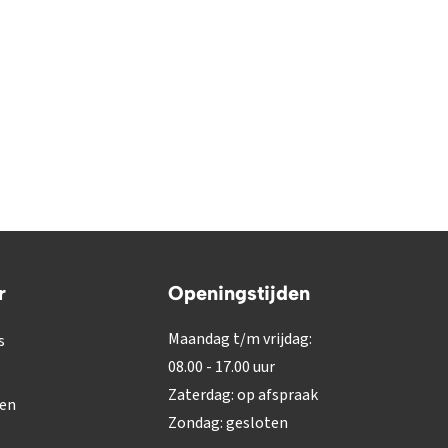
r
Openingstijden
Maandag t/m vrijdag:
s
08.00 - 17.00 uur
Zaterdag: op afspraak
gen
Zondag: gesloten