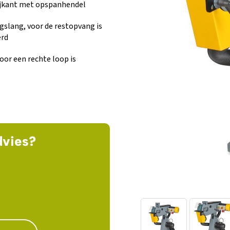
zijkant met opspanhendel
gslang, voor de restopvang is
erd
oor een rechte loop is
dvies?