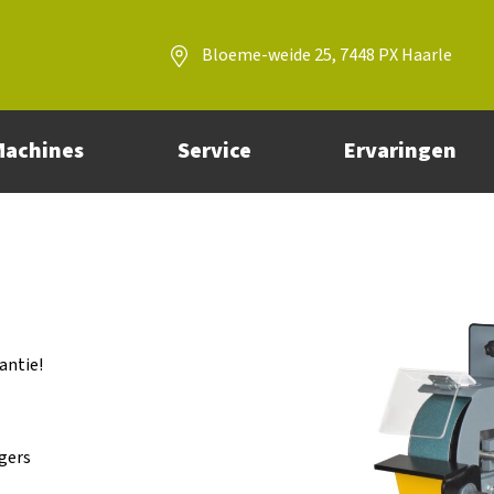
Bloeme-weide 25, 7448 PX Haarle
Machines
Service
Ervaringen
antie!
gers