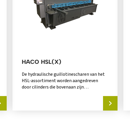
HACO HSL(X)
De hydraulische guillotinescharen van het
HSL-assortiment worden aangedreven
door cilinders die bovenaan zijn
gemonteerd. Door de jarenlange ervaring
van Haco,...