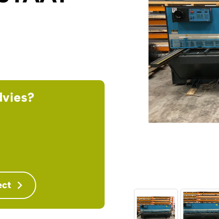
dvies?
ect