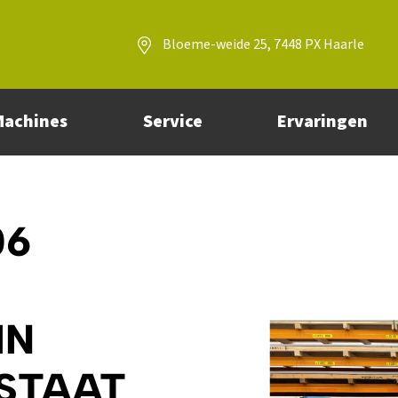
Bloeme-weide 25, 7448 PX Haarle
Machines
Service
Ervaringen
06
IN
 STAAT