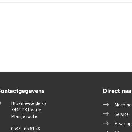
ontactgegevens
Direct naa
Bloeme-weide 25
Machine
7448 PX Haarle
Service
Plan je route
Ervarin
0548 - 65 61 48