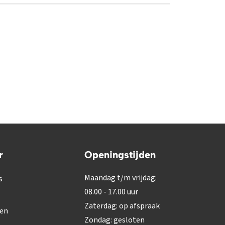
r
Openingstijden
Maandag t/m vrijdag:
s
08.00 - 17.00 uur
Zaterdag: op afspraak
gen
Zondag: gesloten