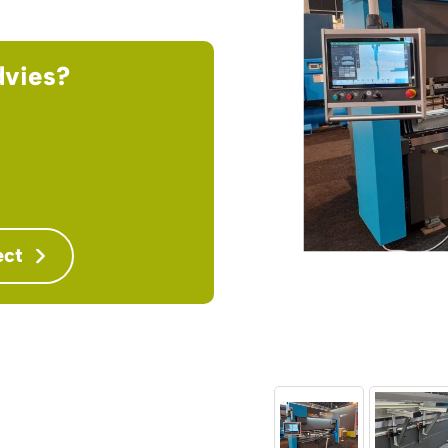
dvies?
ect