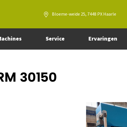
Bloeme-weide 25, 7448 PX Haarle
Machines
Service
Ervaringen
RM 30150