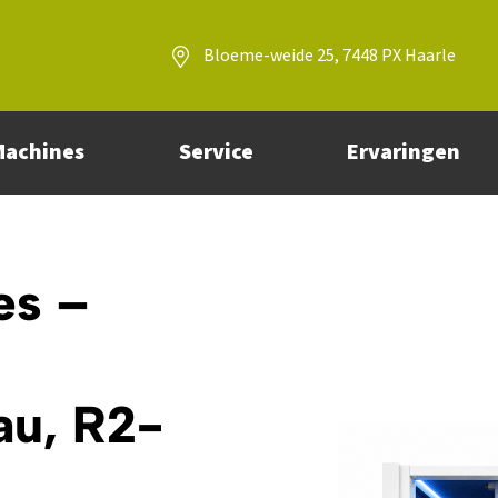
Bloeme-weide 25, 7448 PX Haarle
Machines
Service
Ervaringen
es –
au, R2-