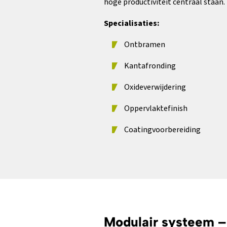
hoge productiviteit centraal staan.
Specialisaties:
Ontbramen
Kantafronding
Oxideverwijdering
Oppervlaktefinish
Coatingvoorbereiding
Modulair systeem –