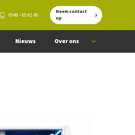
Neem contact
0548 - 65 61 48
op
Nieuws
Over ons