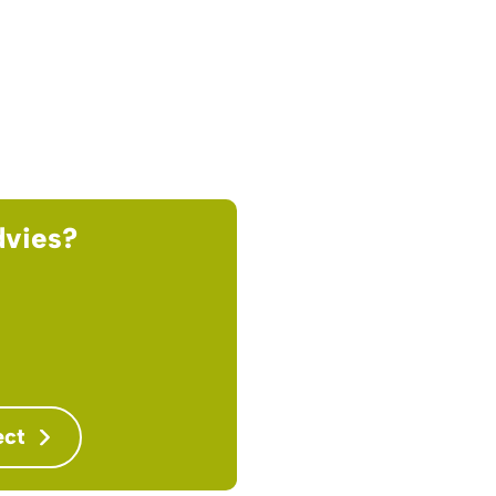
dvies?
ect