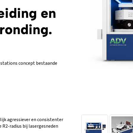
eiding en
ronding.
3-stations concept bestaande
jk agressiever en consistenter
e R2-radius bij lasergesneden