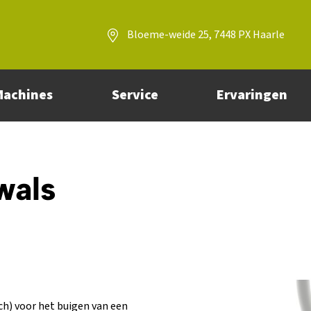
Bloeme-weide 25, 7448 PX Haarle
Machines
Service
Ervaringen
wals
ch) voor het buigen van een