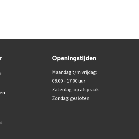
r
Openingstijden
Maandag t/m vrijdag:
s
08.00 - 17.00 uur
Zaterdag: op afspraak
gen
Zondag: gesloten
s
es