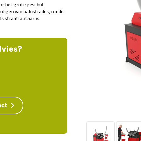
or het grote geschut.
ardigen van balustrades, ronde
ls straatlantaarns.
dvies?
ect