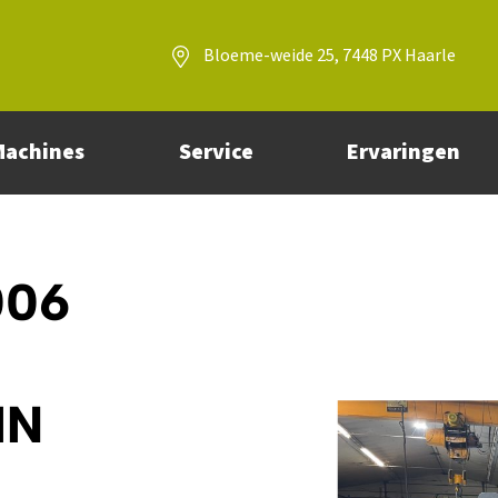
Bloeme-weide 25, 7448 PX Haarle
Machines
Service
Ervaringen
006
IN