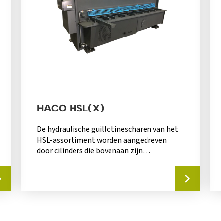
HACO HSL(X)
De hydraulische guillotinescharen van het
HSL-assortiment worden aangedreven
door cilinders die bovenaan zijn
gemonteerd. Door de jarenlange ervaring
van Haco,...