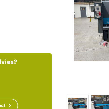
dvies?
ect