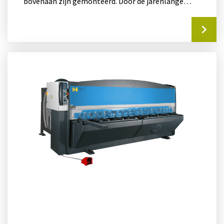
bovenaan zijn gemonteerd. Door de jarenlange
ervaring van Haco,...