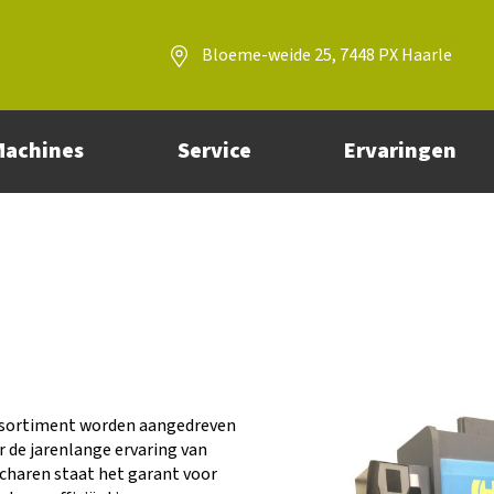
Bloeme-weide 25, 7448 PX Haarle
Machines
Service
Ervaringen
assortiment worden aangedreven
r de jarenlange ervaring van
scharen staat het garant voor