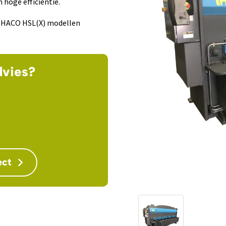
 hoge efficiëntie.
de HACO HSL(X) modellen
dvies?
ect