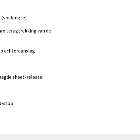
 (snijlengte)
e terugtrekking van de
op achteraanslag
aagde sheet-release
0-stop