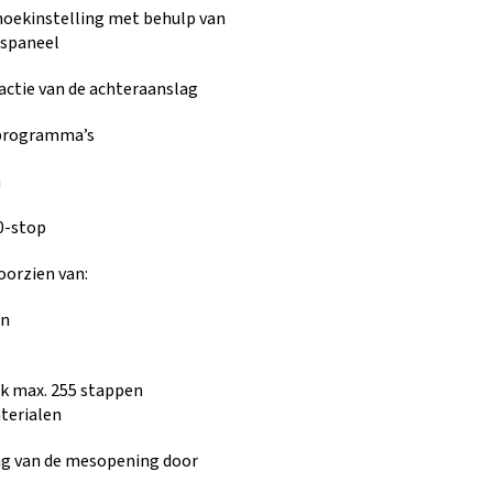
hoekinstelling met behulp van
gspaneel
ractie van de achteraanslag
programma’s
h
0-stop
oorzien van:
en
k max. 255 stappen
aterialen
ing van de mesopening door