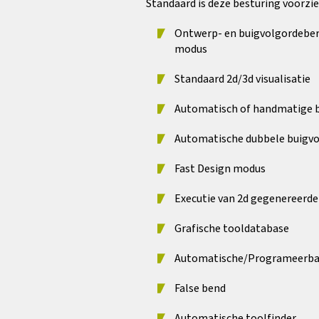
Standaard is deze besturing voorzie
Ontwerp- en buigvolgordeber
modus
Standaard 2d/3d visualisatie
Automatisch of handmatige 
Automatische dubbele buigv
Fast Design modus
Executie van 2d gegenereerd
Grafische tooldatabase
Automatische/Programeerbar
False bend
Automatische toolfinder