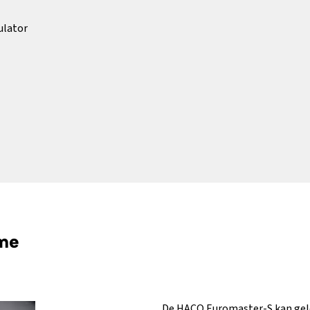
ulator
me
De HACO Euromaster-S kan gel