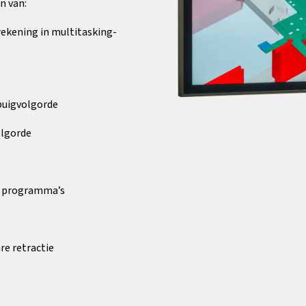
n van:
ekening in multitasking-
buigvolgorde
olgorde
e programma’s
e retractie