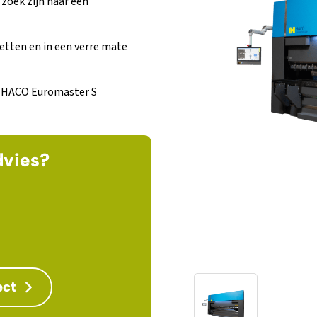
 zoek zijn naar een
zetten en in een verre mate
e HACO Euromaster S
dvies?
ect