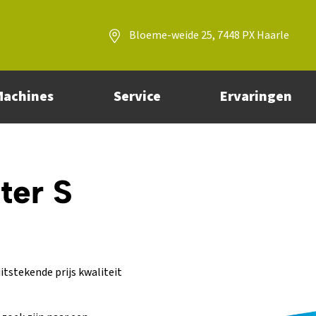
Bloeme-weide 25, 7448 PX Haarle
Machines
Service
Ervaringen
er S
tstekende prijs kwaliteit