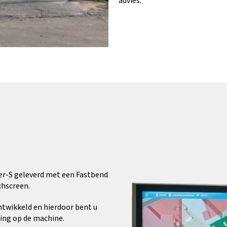
advies.
r-S geleverd met een Fastbend
chscreen.
ntwikkeld en hierdoor bent u
ting op de machine.