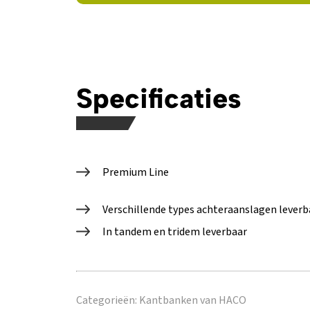
Specificaties
Premium Line
Verschillende types achteraanslagen leverb
In tandem en tridem leverbaar
Categorieën:
Kantbanken van HACO