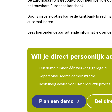
De Euromaster S is gebouwd voor bedrijven die op
betrouwbare Europese kantbank.
Door zijn vele opties kan je de kantbank breed in
automatiseren.
Lees hieronder de aanvullende informatie over d
Wil je direct persoonlijk a
Een demo binnen één werkdag geregeld
Gepersonaliseerde demonstratie
Deskundig advies voor uw productieproces
Plan een demo
Bel dir