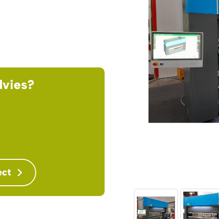
dvies?
ect