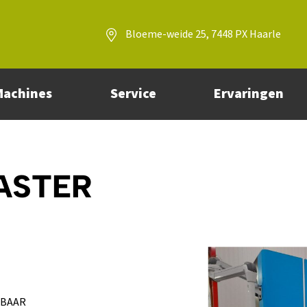
Bloeme-weide 25, 7448 PX Haarle
Machines
Service
Ervaringen
ASTER
RBAAR