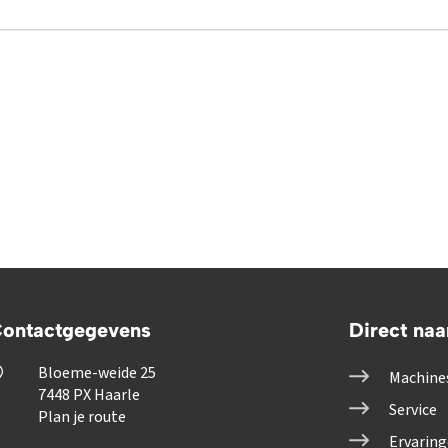
ontactgegevens
Direct naa
Bloeme-weide 25
Machine
7448 PX Haarle
Service
Plan je route
Ervarin