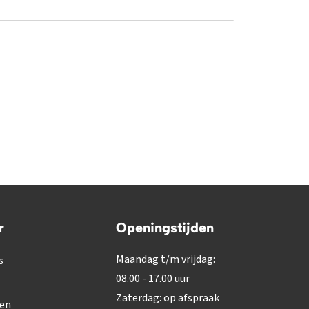
r
Openingstijden
Maandag t/m vrijdag:
s
08.00 - 17.00 uur
Zaterdag: op afspraak
gen