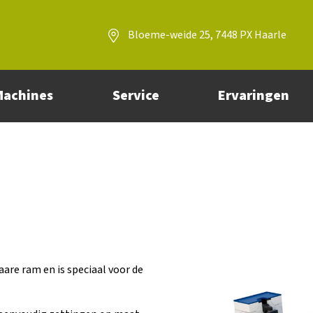
Bloeme-weide 25, 7448 PX Haarle
Machines
Service
Ervaringen
re ram en is speciaal voor de