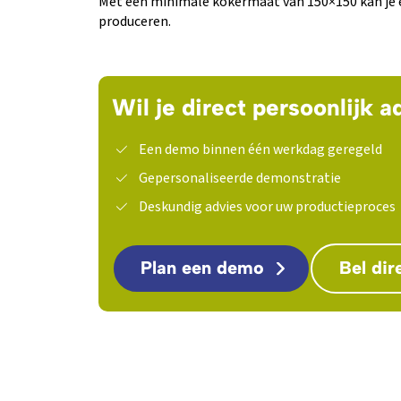
Met een minimale kokermaat van 150×150 kan je
produceren.
Wil je direct persoonlijk a
Een demo binnen één werkdag geregeld
Gepersonaliseerde demonstratie
Deskundig advies voor uw productieproces
Plan een demo
Bel dir