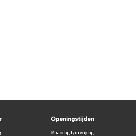
r
Openingstijden
Maandag t/m vrijdag:
s