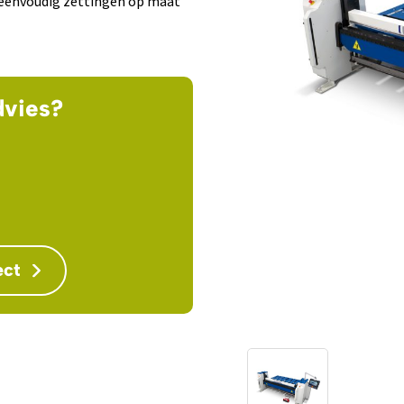
 eenvoudig zettingen op maat
dvies?
ect