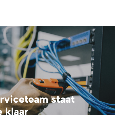
rviceteam staat
e klaar