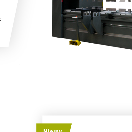
s
Nieuw