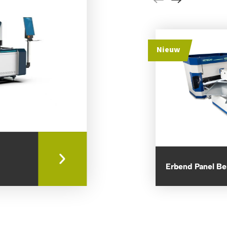
Nieuw
Erbend Panel B