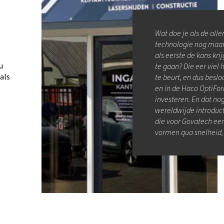
Wat doe je als de all
technologie nog maar n
als eerste de kans kr
u
te gaan? Die eer viel
als
te beurt, en dus beslo
en in de Haco OptiFor
investeren. En dat n
wereldwijde introduc
die voor Govatech een
vormen qua snelheid, pr