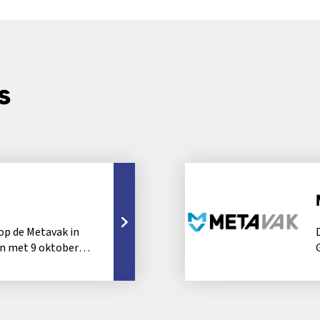
s
 op de Metavak in
en met 9 oktober
n...