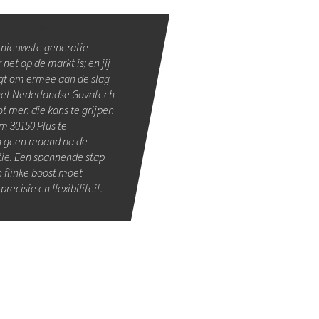
ernieuwste generatie
et op de markt is; en jij
ijgt om ermee aan de slag
 het Nederlandse Govatech
ot men die kans te grijpen
m 30150 Plus te
og geen maand na de
tie. Een spannende stap
 flinke boost moet
ecisie en flexibiliteit.